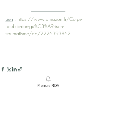
Lien
 : 
https://www.amazon.fr/Corps-
noublie-rien-gu%C3%A9rison-
traumatisme/dp/2226393862
Prendre RDV
Posts récents
Voir tout